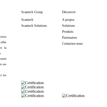
Scantech Group
Découvrir
Scantech
A propos
Scantech Solutions
Solutions
Produits
rtise
Partenaires
 offre
Contactez-nous
nt la
s.
urnit
de ses
r les