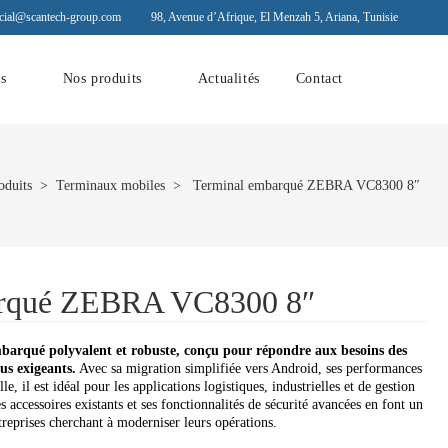
ial@scantech-group.com
98, Avenue d’Afrique, El Menzah 5, Ariana, Tunisie
ns
Nos produits
Actualités
Contact
oduits
>
Terminaux mobiles
> Terminal embarqué ZEBRA VC8300 8″
arqué ZEBRA VC8300 8″
arqué polyvalent et robuste, conçu pour répondre aux besoins des
us exigeants.
Avec sa migration simplifiée vers Android, ses performances
le, il est idéal pour les applications logistiques, industrielles et de gestion
s accessoires existants et ses fonctionnalités de sécurité avancées en font un
ntreprises cherchant à moderniser leurs opérations.