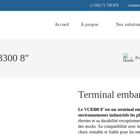
(+216) 71 750 870
commerc
Accueil
À propos
Nos solutio
300 8″
>
Pr
Terminal emb
Le VC8300 8″est un terminal emb
environnements industriels les pl
élevées et sa durabilité exceptionnel
des stocks. Sa compatibilité avec le
choix rentable et fiable pour les e