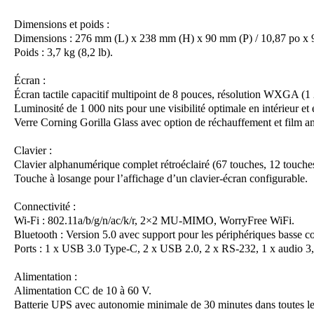
Dimensions et poids :
Dimensions : 276 mm (L) x 238 mm (H) x 90 mm (P) / 10,87 po x 9
Poids : 3,7 kg (8,2 lb).
Écran :
Écran tactile capacitif multipoint de 8 pouces, résolution WXGA (1
Luminosité de 1 000 nits pour une visibilité optimale en intérieur et 
Verre Corning Gorilla Glass avec option de réchauffement et film ant
Clavier :
Clavier alphanumérique complet rétroéclairé (67 touches, 12 touches
Touche à losange pour l’affichage d’un clavier-écran configurable.
Connectivité :
Wi-Fi : 802.11a/b/g/n/ac/k/r, 2×2 MU-MIMO, WorryFree WiFi.
Bluetooth : Version 5.0 avec support pour les périphériques basse
Ports : 1 x USB 3.0 Type-C, 2 x USB 2.0, 2 x RS-232, 1 x audio 3
Alimentation :
Alimentation CC de 10 à 60 V.
Batterie UPS avec autonomie minimale de 30 minutes dans toutes le