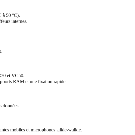
C à 50 °C).
feurs internes.
0.
VC70 et VC50.
supports RAM et une fixation rapide.
s données.
mantes mobiles et microphones talkie-walkie.