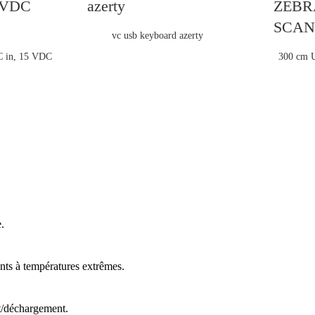
vc usb keyboard azerty
C in, 15 VDC
300 cm U
.
nts à températures extrêmes.
t/déchargement.