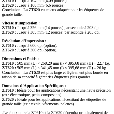
ZT610 :
Jusqu’à 104 mm (4,09 pouces).
ZT620 :
Jusqu’à 168 mm (6,6 pouces).
Conclusion : La ZT620 est mieux adaptée pour les étiquettes de
grande taille.
Vitesse d’Impression :
ZT610 :
Jusqu’à 356 mm (14 pouces) par seconde à 203 dpi.
ZT620 :
Jusqu’à 305 mm (12 pouces) par seconde à 203 dpi.
Résolution d’Impression :
ZT610 :
Jusqu’à 600 dpi (option).
ZT620 :
Jusqu’à 300 dpi (option).
Dimensions et Poids :
ZT610 :
505 mm (L) × 268,20 mm (l) × 395,68 mm (H) – 22,7 kg.
ZT620 :
505 mm (L) × 341,45 mm (l) × 395,68 mm (H) – 26 kg.
Conclusion : La ZT620 est plus large et légèrement plus lourde en
raison de sa capacité à gérer des étiquettes plus grandes.
Domaines d’Application Spécifiques :
ZT610
: Idéale pour les applications nécessitant une haute précision
(ex : électronique, petits composants).
ZT620 :
Idéale pour les applications nécessitant des étiquettes de
grande taille (ex : textile, vêtements, palettes).
-Le choix entre la ZT610 et la ZT620 dépendra principalement des