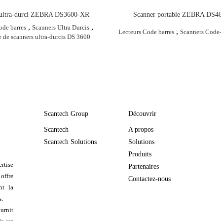
 ultra-durci ZEBRA DS3600-XR
Scanner portable ZEBRA DS
,
,
ode barres
Scanners Ultra Durcis
,
Lecteurs Code barres
Scanners Code-
de scanners ultra-durcis DS 3600
Scantech Group
Découvrir
Scantech
A propos
Scantech Solutions
Solutions
Produits
rtise
Partenaires
 offre
Contactez-nous
nt la
s.
urnit