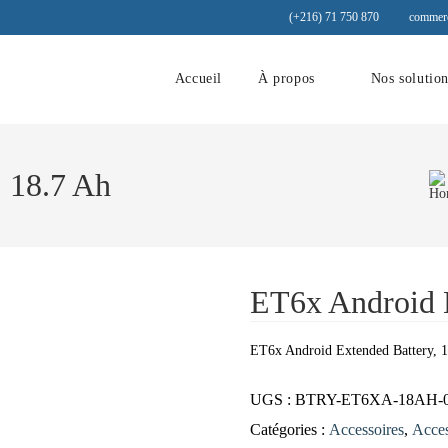
(+216) 71 750 870
commerc
Accueil
À propos
Nos solutio
 18.7 Ah
ET6x Android E
ET6x Android Extended Battery, 
UGS :
BTRY-ET6XA-18AH-
Catégories :
Accessoires
,
Acces