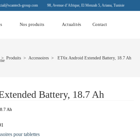
ial@scantech-group.com
98, Avenue d’Afrique, El Menzah 5, Ariana, Tunisie
ns
Nos produits
Actualités
Contact
>
Produits
>
Accessoires
> ET6x Android Extended Battery, 18.7 Ah
xtended Battery, 18.7 Ah
18.7 Ah
01
soires pour tablettes