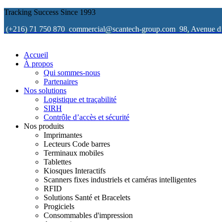
Tracking Success Since 1993
(+216) 71 750 870
commercial@scantech-group.com
98, Avenue d
Accueil
À propos
Qui sommes-nous
Partenaires
Nos solutions
Logistique et traçabilité
SIRH
Contrôle d’accès et sécurité
Nos produits
Imprimantes
Lecteurs Code barres
Terminaux mobiles
Tablettes
Kiosques Interactifs
Scanners fixes industriels et caméras intelligentes
RFID
Solutions Santé et Bracelets
Progiciels
Consommables d'impression