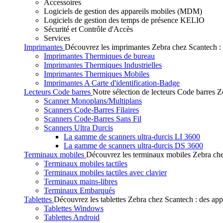
Accessoires
Logiciels de gestion des appareils mobiles (MDM)
Logiciels de gestion des temps de présence KELIO
Sécurité et Contrôle d'Accès
Services
Imprimantes
Découvrez les imprimantes Zebra chez Scantech : de
Imprimantes Thermiques de bureau
Imprimantes Thermiques Industrielles
Imprimantes Thermiques Mobiles
Imprimantes A Carte d'identification-Badge
Lecteurs Code barres
Notre sélection de lecteurs Code barres Ze
Scanner Monoplans/Multiplans
Scanners Code-Barres Filaires
Scanners Code-Barres Sans Fil
Scanners Ultra Durcis
La gamme de scanners ultra-durcis LI 3600
La gamme de scanners ultra-durcis DS 3600
Terminaux mobiles
Découvrez les terminaux mobiles Zebra chez
Terminaux mobiles tactiles
Terminaux mobiles tactiles avec clavier
Terminaux mains-libres
Terminaux Embarqués
Tablettes
Découvrez les tablettes Zebra chez Scantech : des app
Tablettes Windows
Tablettes Android