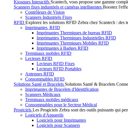
Kiosques Interactifs
Scantech, vous propose une gamme complète 
Scanners fixes industriels et caméras intelligentes
Boostez l'effi
Contrôleurs de Vision
Scanners Industriels Fixes
RFID
Explorez les solutions RFID Zebra chez Scantech : des tec
Imprimantes RFID
Imprimantes Thermiques de bureau RFID
Imprimantes Thermiques Industrielles RFID
Imprimantes Thermiques Mobiles RFID
Imprimantes à Badges RFID
Terminaux mobiles RFID
Lecteurs RFID
Lecteurs RFID Fixes
Lecteurs RFID Portables
Antennes RFID
Consommables RFID
Solutions Santé et Bracelets
Solutions Santé & Bracelets Connec
Imprimantes de Bracelets d'Identification
Scanners Médicaux
Terminaux mobiles médicaux
Consommables pour le Secteur Médical
Progiciels
Les Progiciels Zebra sont des outils puissants qui per
Logiciels d'Appareils
Logiciels pour Imprimantes
Logiciels pour Scanners