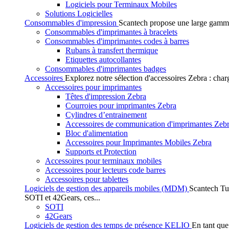
Logiciels pour Terminaux Mobiles
Solutions Logicielles
Consommables d'impression
Scantech propose une large gamme
Consommables d'imprimantes à bracelets
Consommables d'imprimantes codes à barres
Rubans à transfert thermique
Etiquettes autocollantes
Consommables d'imprimantes badges
Accessoires
Explorez notre sélection d'accessoires Zebra : char
Accessoires pour imprimantes
Têtes d'impression Zebra
Courroies pour imprimantes Zebra
Cylindres d’entrainement
Accessoires de communication d'imprimantes Zeb
Bloc d'alimentation
Accessoires pour Imprimantes Mobiles Zebra
Supports et Protection
Accessoires pour terminaux mobiles
Accessoires pour lecteurs code barres
Accessoires pour tablettes
Logiciels de gestion des appareils mobiles (MDM)
Scantech Tu
SOTI et 42Gears, ces...
SOTI
42Gears
Logiciels de gestion des temps de présence KELIO
En tant que