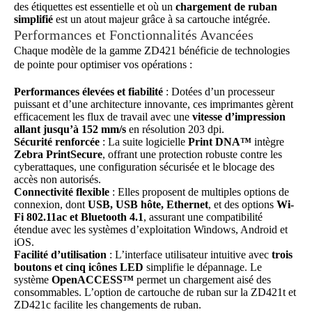
des étiquettes est essentielle et où un
chargement de ruban
simplifié
est un atout majeur grâce à sa cartouche intégrée.
Performances et Fonctionnalités Avancées
Chaque modèle de la gamme ZD421 bénéficie de technologies
de pointe pour optimiser vos opérations :
Performances élevées et fiabilité
: Dotées d’un processeur
puissant et d’une architecture innovante, ces imprimantes gèrent
efficacement les flux de travail avec une
vitesse d’impression
allant jusqu’à 152 mm/s
en résolution 203 dpi.
Sécurité renforcée
: La suite logicielle
Print DNA™
intègre
Zebra PrintSecure
, offrant une protection robuste contre les
cyberattaques, une configuration sécurisée et le blocage des
accès non autorisés.
Connectivité flexible
: Elles proposent de multiples options de
connexion, dont
USB, USB hôte, Ethernet
, et des options
Wi-
Fi 802.11ac et Bluetooth 4.1
, assurant une compatibilité
étendue avec les systèmes d’exploitation Windows, Android et
iOS.
Facilité d’utilisation
: L’interface utilisateur intuitive avec
trois
boutons et cinq icônes LED
simplifie le dépannage. Le
système
OpenACCESS™
permet un chargement aisé des
consommables. L’option de cartouche de ruban sur la ZD421t et
ZD421c facilite les changements de ruban.