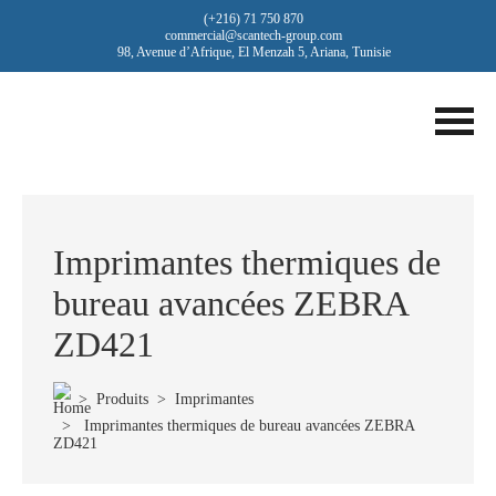
(+216) 71 750 870
commercial@scantech-group.com
98, Avenue d’Afrique, El Menzah 5, Ariana, Tunisie
Imprimantes thermiques de
bureau avancées ZEBRA
ZD421
>
Produits
>
Imprimantes
> Imprimantes thermiques de bureau avancées ZEBRA
ZD421