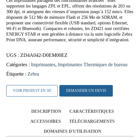
Ces imprimantes partagent des fonctionnalités avancées : elles
supportent les langages ZPL et EPL, offrent des résolutions de 203 ou
300 dpi, et atteignent des vitesses d’impression jusqu’à 152 mm/s. Elles
disposent de 512 Mo de mémoire Flash et 256 Mo de SDRAM, et
proposent une connectivité flexible (USB standard, options Ethernet,
Wi-Fi et Bluetooth). Compactes et robustes, les ZD421 sont certifiées
ENERGY STAR et sont gérables à distance via la suite logicielle Zebra
Print DNA, assurant performance, sécurité et simplicité d’intégration.
UGS :
ZD4A042-D0EM00EZ
Catégories :
Imprimantes
,
Imprimantes Thermiques de bureau
Étiquette :
Zebra
VOIR PRODUIT EN 3D
DEMANDER UN DEVIS
DESCRIPTION
CARACTÉRISTIQUES
ACCESSOIRES
TÉLÉCHARGEMENTS
DOMAINES D'UTILISATION