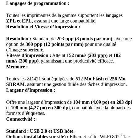
Langages de programmation :
Toutes les imprimantes de la gamme supportent les langages
ZPL et EPL
, assurant une large compatibilité.
Résolution et Vitesse d’Impression :
Résolution :
Standard de
203 ppp (8 points par mm)
, avec une
option de
300 ppp (12 points par mm)
pour une qualité
d’image supérieure.
Vitesse d’impression :
Atteint
152 mm/s (203 ppp)
et
102
mm/s (300 ppp)
, garantissant une productivité efficace.
Mémoire :
Toutes les ZD421 sont équipées de
512 Mo Flash
et
256 Mo
SDRAM
, assurant une gestion fluide des tâches d’impression.
Largeur d’Impression :
Offre une largeur d’impression de
104 mm (4,09 po) en 203 dpi
et
108 mm (4,27 po) en 300 dpi
, compatible avec la plupart des
formats d’étiquettes.
Connectivité :
Standard :
USB 2.0 et USB hôte
.
Options (installables sur site) :
Ethernet, série, Wi-Fi 802.11ac