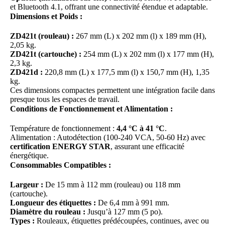
et Bluetooth 4.1, offrant une connectivité étendue et adaptable.
Dimensions et Poids :
ZD421t (rouleau) :
267 mm (L) x 202 mm (l) x 189 mm (H),
2,05 kg.
ZD421t (cartouche) :
254 mm (L) x 202 mm (l) x 177 mm (H),
2,3 kg.
ZD421d :
220,8 mm (L) x 177,5 mm (l) x 150,7 mm (H), 1,35
kg.
Ces dimensions compactes permettent une intégration facile dans
presque tous les espaces de travail.
Conditions de Fonctionnement et Alimentation :
Température de fonctionnement :
4,4 °C à 41 °C
.
Alimentation : Autodétection (100-240 VCA, 50-60 Hz) avec
certification ENERGY STAR
, assurant une efficacité
énergétique.
Consommables Compatibles :
Largeur :
De 15 mm à 112 mm (rouleau) ou 118 mm
(cartouche).
Longueur des étiquettes :
De 6,4 mm à 991 mm.
Diamètre du rouleau :
Jusqu’à 127 mm (5 po).
Types :
Rouleaux, étiquettes prédécoupées, continues, avec ou